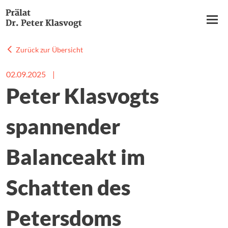
Hauptnavigation
Direkt
zum
Inhalt
Zurück zur Übersicht
AUFGABEN
02.09.2025
|
Peter Klasvogts
INITIATIVEN
spannender
KOLUMNEN & IMPULSE
Balanceakt im
ZUR PERSON
Schatten des
PUBLIKATIONEN
Petersdoms