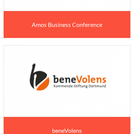
Amos Business Conference
beneVolens