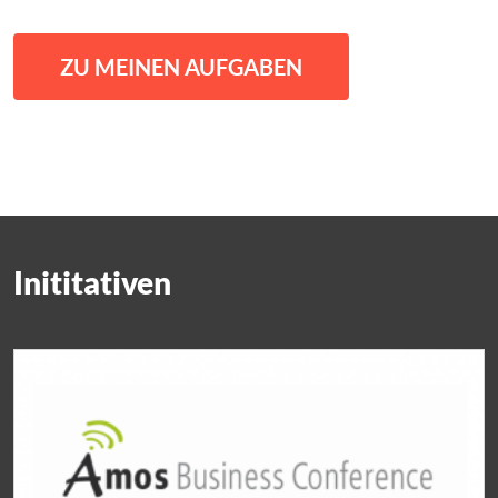
ZU MEINEN AUFGABEN
Inititativen